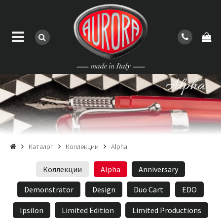
Каталог
Коллекции
Alpha
Коллекции
Alpha
Anniversary
Demonstrator
Design
Duo Cart
EDO
Ipsilon
Limited Edition
Limited Productions