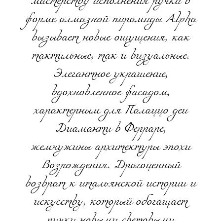
мастерству исполнения ручки в
форме алмазной пирамиды Alpha
вызывает новые ощущения, как
тактильные, так и визуальные.
Элегантное украшение,
вдохновленное фасадом,
характерным для Палаццо деи
Диаманти в Ферраре,
жемчужины архитектуры эпохи
Возрождения. Драгоценный
возврат к итальянской истории и
искусству, который обогащает
ручку новыми световыми