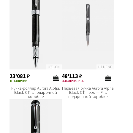
H71-CN
H11-CNF
23'081
₽
48'113
₽
в наличии
закончились
Ручка-роллер Aurora Alpha,
Перьевая ручка Aurora Alpha
Black CT, в подарочной
Black CT, перо — F, в
коробке
подарочной коробке