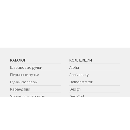
КАТАЛОГ
КОЛЛЕКЦИИ
Шариковые ручки
Alpha
Перьевые ручки
Anniversary
Ручки-роллеры
Demonstrator
Карандаши
Design
Чернила и стержни
Duo Cart
EDO
Ipsilon
Limited Edition
Limited Productions