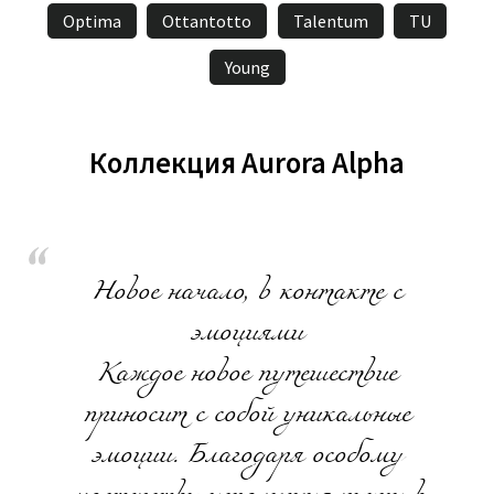
Optima
Ottantotto
Talentum
TU
Young
Коллекция Aurora Alpha
Новое начало, в контакте с
эмоциями
Каждое новое путешествие
приносит с собой уникальные
эмоции. Благодаря особому