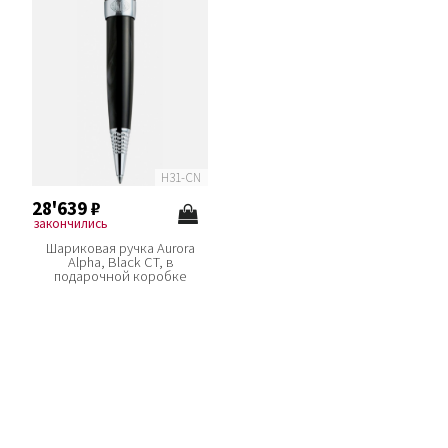
H31-CN
28'639
₽
закончились
Шариковая ручка Aurora
Alpha, Black CT, в
подарочной коробке