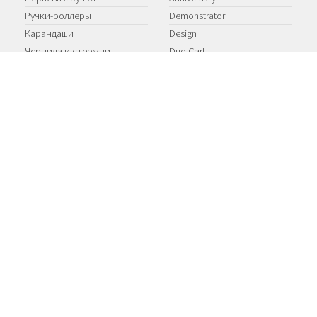
Ручки-роллеры
Demonstrator
Карандаши
Design
Чернила и стержни
Duo Cart
EDO
Ipsilon
Limited Edition
Limited Productions
Optima
Ottantotto
Talentum
TU
Young
НОВОСТИ
О КОМПАНИИ
Международный день
Знаменитости
почерка 2024 г.
Контакты
Aurora Internazionale Arancio
Оплата