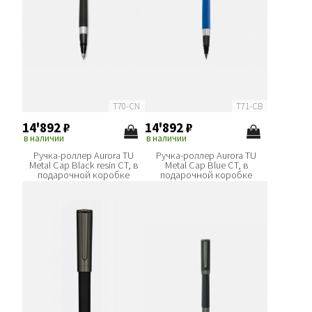
T70-CN
T71-CB
14'892
₽
14'892
₽
в наличии
в наличии
Ручка-роллер Aurora TU
Ручка-роллер Aurora TU
Metal Cap Black resin CT, в
Metal Cap Blue CT, в
подарочной коробке
подарочной коробке