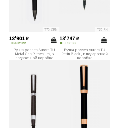
T70-CRN
T70-RN
18'901
₽
13'747
₽
в наличии
в наличии
Ручка-роллер Aurora TU
Ручка-роллер Aurora TU
Metal Cap Ruthenium, в
Resin Black , в подарочной
подарочной коробке
коробке