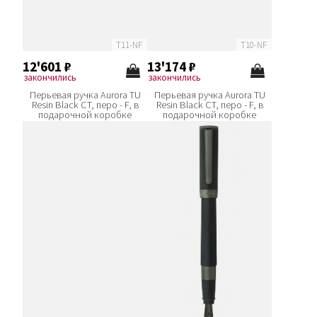
T11-NF
T10-NF
12'601
₽
13'174
₽
закончились
закончились
Перьевая ручка Aurora TU
Перьевая ручка Aurora TU
Resin Black CT, перо - F, в
Resin Black CT, перо - F, в
подарочной коробке
подарочной коробке