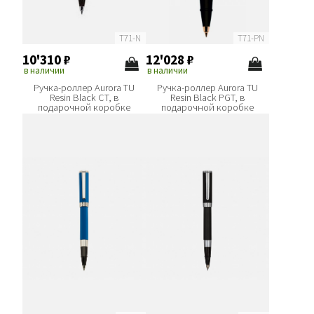
T71-N
T71-PN
10'310
₽
12'028
₽
в наличии
в наличии
Ручка-роллер Aurora TU
Ручка-роллер Aurora TU
Resin Black CT, в
Resin Black PGT, в
подарочной коробке
подарочной коробке