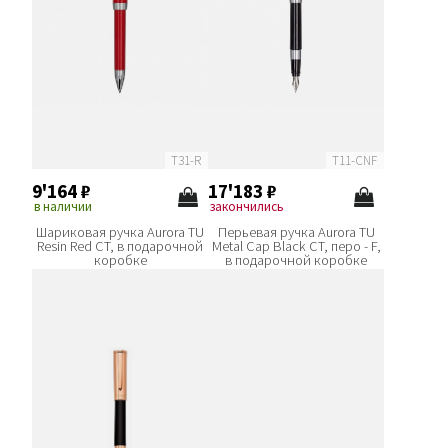
T31-R
T11-CNF
9'164
₽
17'183
₽
в наличии
закончились
Шариковая ручка Aurora TU
Перьевая ручка Aurora TU
Resin Red CT, в подарочной
Metal Cap Black CT, перо - F,
коробке
в подарочной коробке