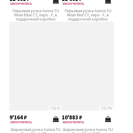
закончились
закончились
Перьевая ручка Aurora TU
Перьевая ручка Aurora TU
Resin Blue CT, перо - F, в
Resin Red CT, перо - F, в
подарочной коробке
подарочной коробке
T31-N
T31-PN
9'164
₽
10'883
₽
закончились
закончились
Шариковая ручка Aurora TU
Шариковая ручка Aurora TU