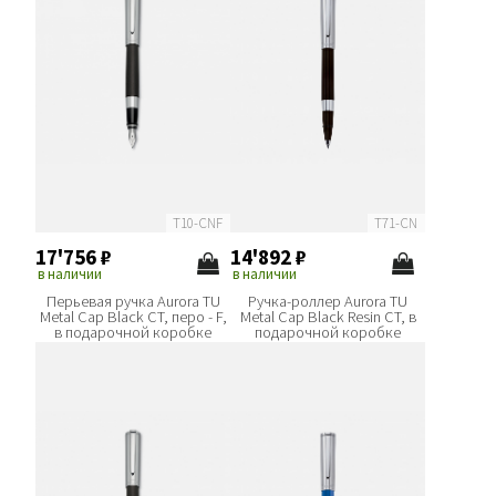
T10-CNF
T71-CN
17'756
₽
14'892
₽
в наличии
в наличии
Перьевая ручка Aurora TU
Ручка-роллер Aurora TU
Metal Cap Black CT, перо - F,
Metal Cap Black Resin CT, в
в подарочной коробке
подарочной коробке