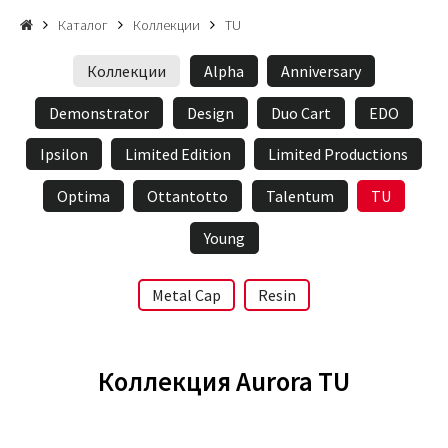
Каталог
Коллекции
TU
Коллекции
Alpha
Anniversary
Demonstrator
Design
Duo Cart
EDO
Ipsilon
Limited Edition
Limited Productions
Optima
Ottantotto
Talentum
TU
Young
Metal Cap
Resin
Коллекция Aurora TU