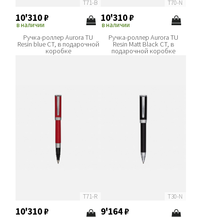
T71-B
T70-N
10'310
₽
10'310
₽
в наличии
в наличии
Ручка-роллер Aurora TU
Ручка-роллер Aurora TU
Resin blue CT, в подарочной
Resin Matt Black CT, в
коробке
подарочной коробке
T71-R
T30-N
10'310
₽
9'164
₽