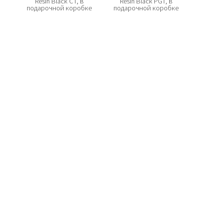
Resin Black CT, в
Resin Black PGT, в
подарочной коробке
подарочной коробке