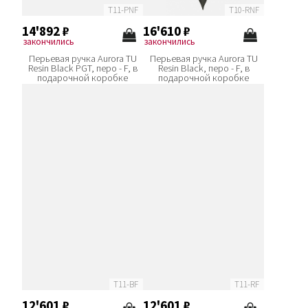
T11-PNF
T10-RNF
14'892
₽
16'610
₽
закончились
закончились
Перьевая ручка Aurora TU
Перьевая ручка Aurora TU
Resin Black PGT, перо - F, в
Resin Black, перо - F, в
подарочной коробке
подарочной коробке
T11-BF
T11-RF
12'601
₽
12'601
₽