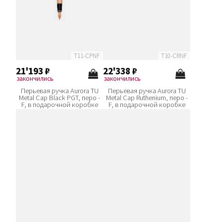
T11-CPNF
T10-CRNF
21'193
₽
22'338
₽
закончились
закончились
Перьевая ручка Aurora TU
Перьевая ручка Aurora TU
Metal Cap Black PGT, перо -
Metal Cap Ruthenium, перо -
F, в подарочной коробке
F, в подарочной коробке