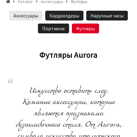
Каталог
Аксессуары
Футляры
Аксессуары
Кардхолдеры
Наручные часы
Портмоне
Футляры
Футляры Aurora
Искусство оставить след.
Кожаные аксессуары, которые
являются признаками
безошибочного стиля. От Aurora,
символа искусства итальянского