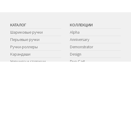
КАТАЛОГ
КОЛЛЕКЦИИ
Шариковые ручки
Alpha
Перьевые ручки
Anniversary
Ручки-роллеры
Demonstrator
Карандаши
Design
Чернила и стержни
Duo Cart
EDO
Ipsilon
Limited Edition
Limited Productions
Optima
Ottantotto
Talentum
TU
Young