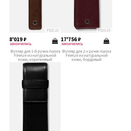
P102-22
P103-25
8'019
₽
17'756
₽
закончились
закончились
Футляр для 1-й ручки Aurora
Футляр для 2-х ручек Aurora
Firenze из натуральной
Firenze из натуральной
кожи, коричневый
кожи, бордовый