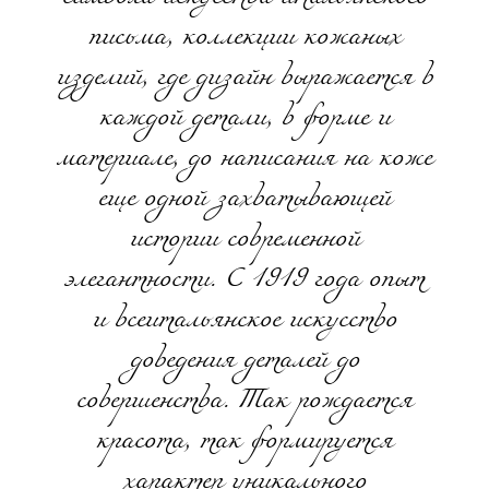
письма, коллекции кожаных
изделий, где дизайн выражается в
каждой детали, в форме и
материале, до написания на коже
еще одной захватывающей
истории современной
элегантности. С 1919 года опыт
и всеитальянское искусство
доведения деталей до
совершенства. Так рождается
красота, так формируется
характер уникального