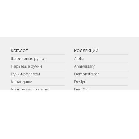
КАТАЛОГ
КОЛЛЕКЦИИ
Шариковые ручки
Alpha
Перьевые ручки
Anniversary
Ручки-роллеры
Demonstrator
Карандаши
Design
Чернила и стержни
Duo Cart
EDO
Ipsilon
Limited Edition
Limited Productions
Optima
Ottantotto