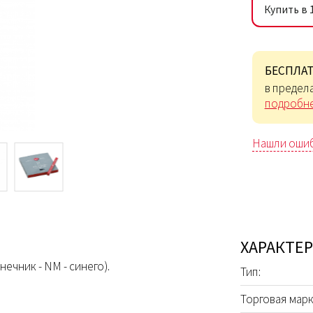
Купить в 
БЕСПЛАТ
в предела
подробне
Нашли оши
ХАРАКТЕ
ечник - NM - синего).
Тип:
Торговая марк