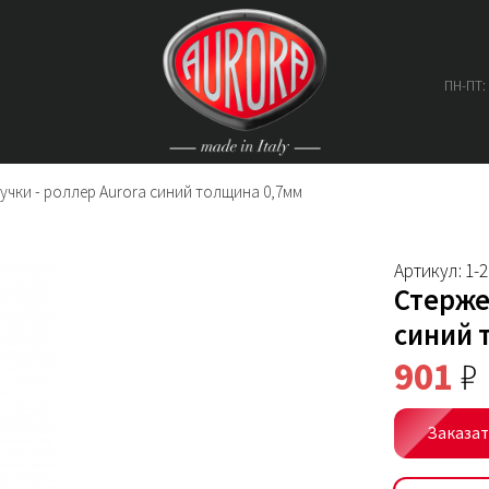
ПН-ПТ:
учки - роллер Aurora синий толщина 0,7мм
Артикул: 1-
Стерже
синий 
901
₽
Заказа