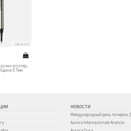
15B-BLK10
 ручки-роллер,
лщина 0.7мм
ЦИИ
НОВОСТИ
Международный день почерка 20
ary
Aurora Internazionale Arancio
ator
Aurora Duca