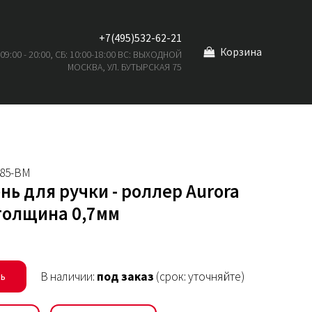
+7(495)532-62-21
Корзина
 09:00 - 20:00, СБ: 10:00-18:00 ВС: ВЫХОДНОЙ
МОСКВА, УЛ. БУТЫРСКАЯ 75
285-BM
нь для ручки - роллер Aurora
толщина 0,7мм
В наличии:
под заказ
(срок: уточняйте)
ть