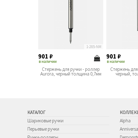
1-285-NM
901
₽
901
₽
в наличии
в наличии
Стержень для ручки - роллер
Стержень для
Aurora, черный толщина 0,7мм
черный, то
КАТАЛОГ
КОЛЛЕК
Шариковые ручки
Alpha
Перьевые ручки
Annivers
Ручки-роллеры
Demonstr