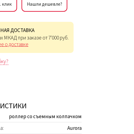
1 клик
Нашли дешевле?
НАЯ ДОСТАВКА
х МКАД при заказе от 7'000 руб.
е о доставке
бку?
РИСТИКИ
роллер со съемным колпачком
а:
Aurora