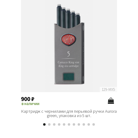
129-MX5
900
₽
900
₽
в наличии
в наличи
Картридж с чернилами для перьевой ручки Aurora
Картридж
green, упаковка из 5 шт.