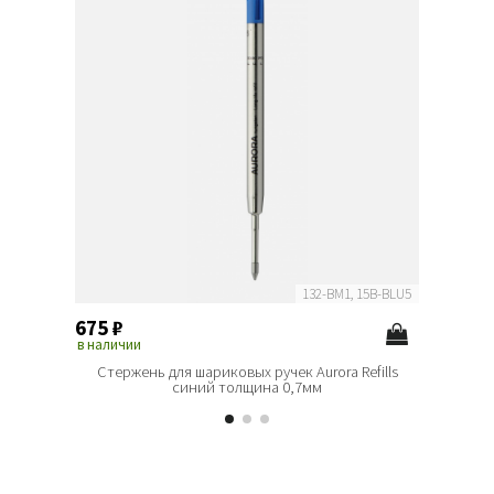
132-BM1, 15B-BLU5
675
₽
675
₽
в наличии
в наличи
Стержень для шариковых ручек Aurora Refills
Стерже
синий толщина 0,7мм