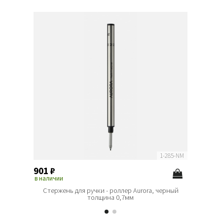
1-285-NM
901
₽
901
₽
в наличии
в наличи
Стержень для ручки - роллер Aurora, черный
Стерже
толщина 0,7мм