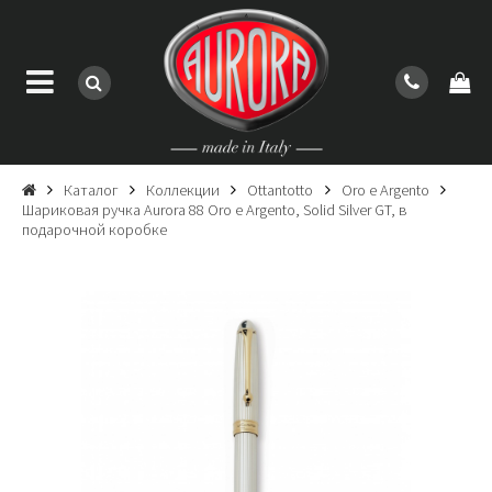
Каталог
Коллекции
Ottantotto
Oro e Argento
Шариковая ручка Aurora 88 Oro e Argento, Solid Silver GT, в
подарочной коробке