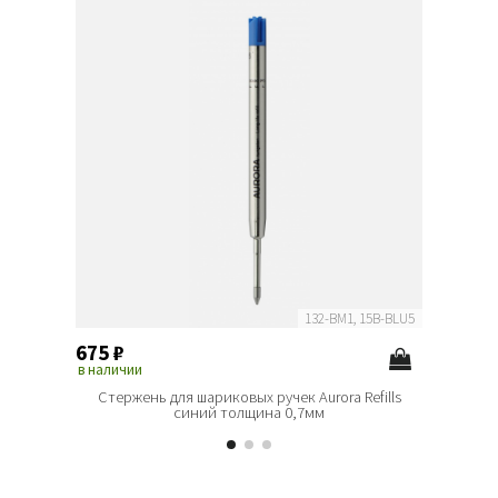
132-BM1, 15B-BLU5
675
₽
675
₽
в наличии
в наличи
Стержень для шариковых ручек Aurora Refills
Стерже
синий толщина 0,7мм