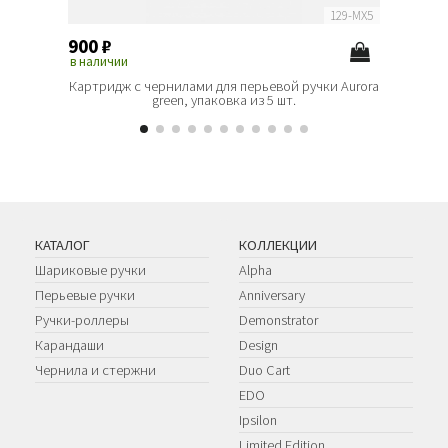
129-MX5
900
₽
900
₽
в наличии
в наличи
Картридж с чернилами для перьевой ручки Aurora
Картридж
green, упаковка из 5 шт.
КАТАЛОГ
КОЛЛЕКЦИИ
Шариковые ручки
Alpha
Перьевые ручки
Anniversary
Ручки-роллеры
Demonstrator
Карандаши
Design
Чернила и стержни
Duo Cart
EDO
Ipsilon
Limited Edition