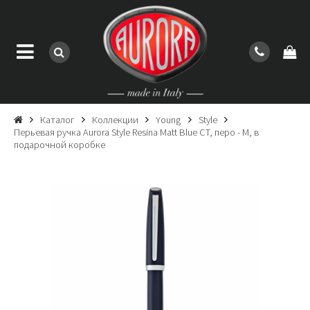
Каталог
Коллекции
Young
Style
Перьевая ручка Aurora Style Resina Matt Blue CT, перо - M, в
подарочной коробке