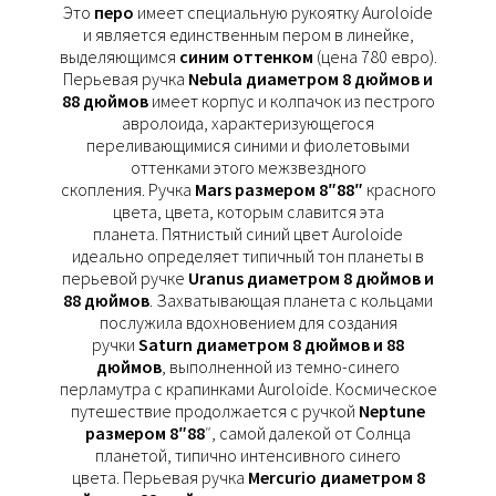
Это
перо
имеет специальную рукоятку Auroloide
и является единственным пером в линейке,
выделяющимся
синим оттенком
(цена 780 евро).
Перьевая ручка
Nebula диаметром 8 дюймов и
88 дюймов
имеет корпус и колпачок из пестрого
авролоида, характеризующегося
переливающимися синими и фиолетовыми
оттенками этого межзвездного
скопления. Ручка
Mars размером 8″88″
красного
цвета, цвета, которым славится эта
планета. Пятнистый синий цвет Auroloide
идеально определяет типичный тон планеты в
перьевой ручке
Uranus диаметром 8 дюймов и
88 дюймов
. Захватывающая планета с кольцами
послужила вдохновением для создания
ручки
Saturn диаметром 8 дюймов и 88
дюймов
, выполненной из темно-синего
перламутра с крапинками Auroloide. Космическое
путешествие продолжается с ручкой
Neptune
размером 8″88
″, самой далекой от Солнца
планетой, типично интенсивного синего
цвета. Перьевая ручка
Mercurio диаметром 8