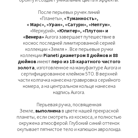
После перьевых ручек линий
«Планеты»,
«Туманность»,
« Марс», «Уран», «Сатурн», «Нептун»
,
«Меркурий»,
«Юпитер», «Плутон» и
«Венера»
Aurora завершает путешествие в
космос последней лимитированной серией
коллекции «Земля » . Все перьевые ручки
коллекции
Pianeti диаметром 8 дюймов и 88
дюймов
имеют
перо из 18-каратного чистого
золота
, изготовленное на мануфактуре Aurora и
сертифицированное клеймом 5TO. В верхней
части колпачка нанесена гравировка серийного
номера, а на центральном кольце нанесена
надпись Aurora.
Перьевая ручка, посвященная
Земле,
выполнена
в цвете нашей прекрасной
планеты, если смотреть из космоса, и полностью
окружена атмосферой. Глубокий синий оттенок
окутывает пятнистое тело и капюшон авролоида.