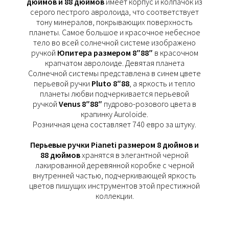
дюймов и 88 дюймов
имеет корпус и колпачок из
серого пестрого авролоида, что соответствует
тону минералов, покрывающих поверхность
планеты. Самое большое и красочное небесное
тело во всей солнечной системе изображено
ручкой
Юпитера размером 8″88″
в красочном
крапчатом авролоиде. Девятая планета
Солнечной системы представлена ​​в синем цвете
перьевой ручки
Pluto 8″88
, а яркость и тепло
планеты любви подчеркивается перьевой
ручкой
Venus 8″88″
пудрово-розового цвета в
крапинку Auroloide.
Розничная цена составляет 740 евро за штуку.
Перьевые ручки Pianeti размером 8 дюймов и
88 дюймов
хранятся в элегантной черной
лакированной деревянной коробке с черной
внутренней частью, подчеркивающей яркость
цветов пишущих инструментов этой престижной
коллекции.