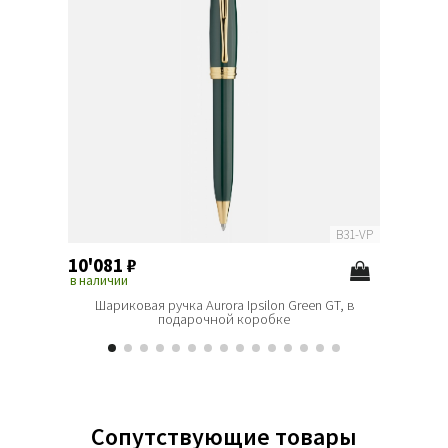
B31-VP
10'081
₽
10'08
в наличии
в наличи
Шариковая ручка Aurora Ipsilon Green GT, в
Шарикова
подарочной коробке
Сопутствующие товары