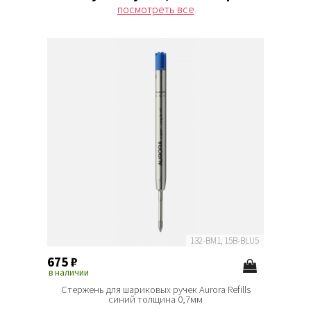
посмотреть все
132-BM1, 15B-BLU5
675
₽
675
₽
в наличии
в наличи
Стержень для шариковых ручек Aurora Refills
Стерже
синий толщина 0,7мм